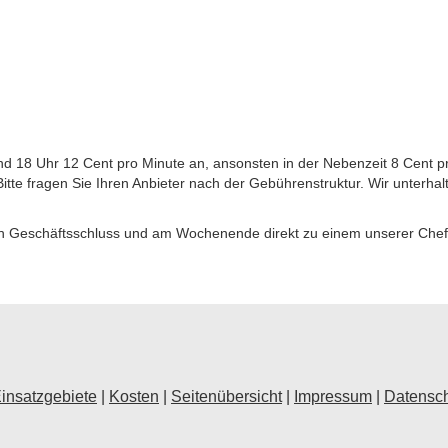
d 18 Uhr 12 Cent pro Minute an, ansonsten in der Nebenzeit 8 Cent p
tte fragen Sie Ihren Anbieter nach der Gebührenstruktur. Wir unterhal
ch Geschäftsschluss und am Wochenende direkt zu einem unserer Chef
insatzgebiete
|
Kosten
|
Seitenübersicht
|
Impressum
|
Datensc