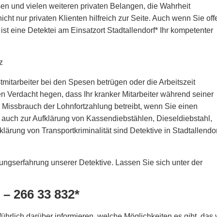
esen und vielen weiteren privaten Belangen, die Wahrheit
icht nur privaten Klienten hilfreich zur Seite. Auch wenn Sie of
st eine Detektei am Einsatzort Stadtallendorf* Ihr kompetenter
itarbeiter bei den Spesen betrügen oder die Arbeitszeit
en Verdacht hegen, dass Ihr kranker Mitarbeiter während seiner
d Missbrauch der Lohnfortzahlung betreibt, wenn Sie einen
 auch zur Aufklärung von Kassendiebstählen, Dieseldiebstahl,
lärung von Transportkriminalität sind Detektive in Stadtallendor
lungserfahrung unserer Detektive. Lassen Sie sich unter der
 – 266 33 832*
hrlich darüber informieren, welche Möglichkeiten es gibt, das